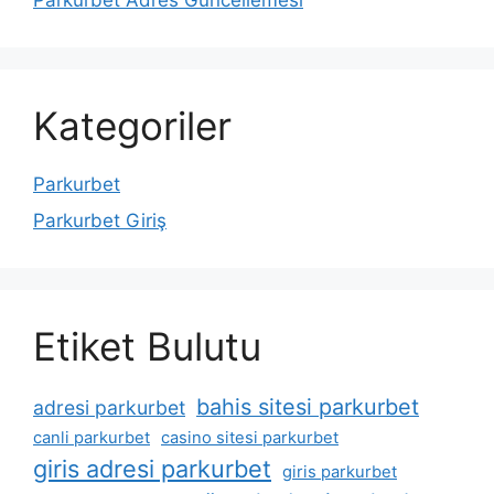
Kategoriler
Parkurbet
Parkurbet Giriş
Etiket Bulutu
bahis sitesi parkurbet
adresi parkurbet
canli parkurbet
casino sitesi parkurbet
giris adresi parkurbet
giris parkurbet