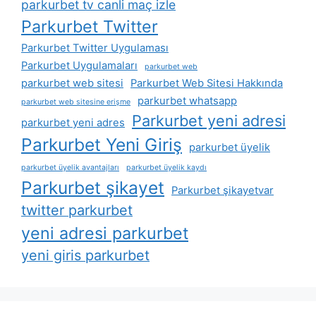
parkurbet tv canli maç izle
Parkurbet Twitter
Parkurbet Twitter Uygulaması
Parkurbet Uygulamaları
parkurbet web
parkurbet web sitesi
Parkurbet Web Sitesi Hakkında
parkurbet whatsapp
parkurbet web sitesine erişme
Parkurbet yeni adresi
parkurbet yeni adres
Parkurbet Yeni Giriş
parkurbet üyelik
parkurbet üyelik avantajları
parkurbet üyelik kaydı
Parkurbet şikayet
Parkurbet şikayetvar
twitter parkurbet
yeni adresi parkurbet
yeni giris parkurbet