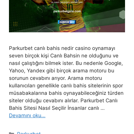
Parkurbet canlı bahis nedir casino oynamayı
seven birçok kişi Canlı Bahsin ne olduğunu ve
nasıl çalıştığını bilmek ister. Bu nedenle Google,
Yahoo, Yandex gibi birçok arama motoru bu
sorunun cevabını arıyor. Arama motoru
kullanıcıları genellikle canlı bahis sitelerinin spor
müsabakalarına bahis oynayabileceğiniz türden
siteler olduğu cevabını alırlar. Parkurbet Canlı
Bahis Sitesi Nasıl Seçilir İnsanlar canlı …
Devamını oku…
Kategoriler