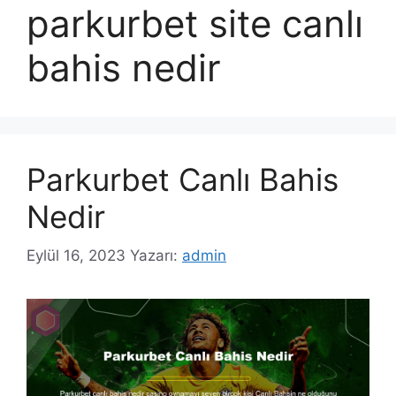
parkurbet site canlı
bahis nedir
Parkurbet Canlı Bahis
Nedir
Eylül 16, 2023
Yazarı:
admin