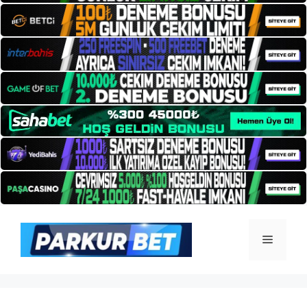
İçeriğe
atla
Menü