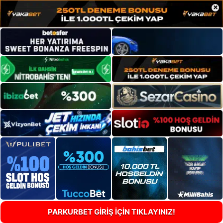
×
PARKURBET GİRİŞ İÇİN TIKLAYINIZ!