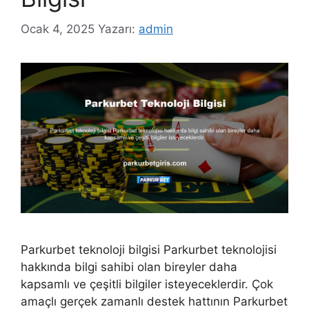
Ocak 4, 2025
Yazarı:
admin
Parkurbet teknoloji bilgisi Parkurbet teknolojisi
hakkında bilgi sahibi olan bireyler daha
kapsamlı ve çeşitli bilgiler isteyeceklerdir. Çok
amaçlı gerçek zamanlı destek hattının Parkurbet