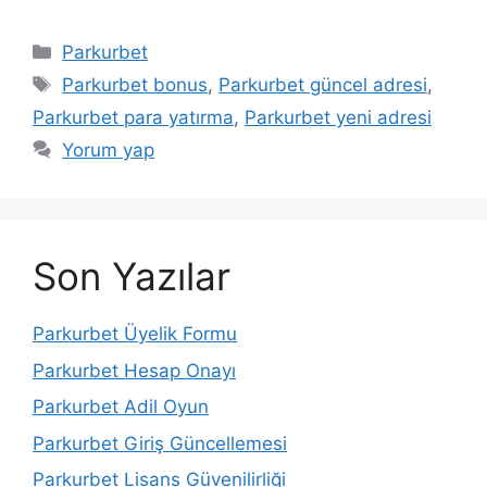
Kategoriler
Parkurbet
Etiketler
Parkurbet bonus
,
Parkurbet güncel adresi
,
Parkurbet para yatırma
,
Parkurbet yeni adresi
Yorum yap
Son Yazılar
Parkurbet Üyelik Formu
Parkurbet Hesap Onayı
Parkurbet Adil Oyun
Parkurbet Giriş Güncellemesi
Parkurbet Lisans Güvenilirliği