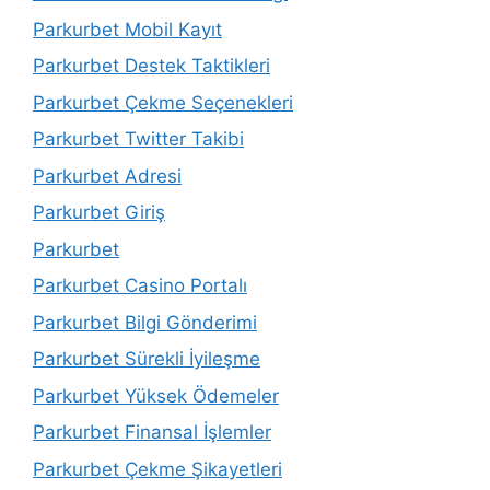
Parkurbet Mobil Kayıt
Parkurbet Destek Taktikleri
Parkurbet Çekme Seçenekleri
Parkurbet Twitter Takibi
Parkurbet Adresi
Parkurbet Giriş
Parkurbet
Parkurbet Casino Portalı
Parkurbet Bilgi Gönderimi
Parkurbet Sürekli İyileşme
Parkurbet Yüksek Ödemeler
Parkurbet Finansal İşlemler
Parkurbet Çekme Şikayetleri