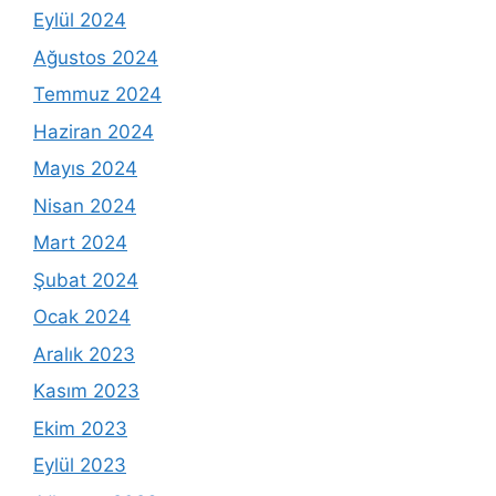
Eylül 2024
Ağustos 2024
Temmuz 2024
Haziran 2024
Mayıs 2024
Nisan 2024
Mart 2024
Şubat 2024
Ocak 2024
Aralık 2023
Kasım 2023
Ekim 2023
Eylül 2023