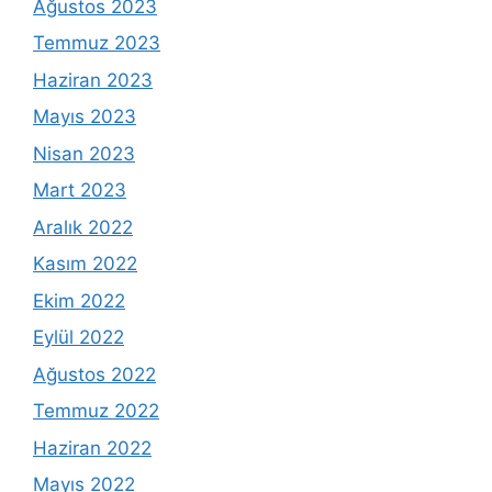
Ağustos 2023
Temmuz 2023
Haziran 2023
Mayıs 2023
Nisan 2023
Mart 2023
Aralık 2022
Kasım 2022
Ekim 2022
Eylül 2022
Ağustos 2022
Temmuz 2022
Haziran 2022
Mayıs 2022