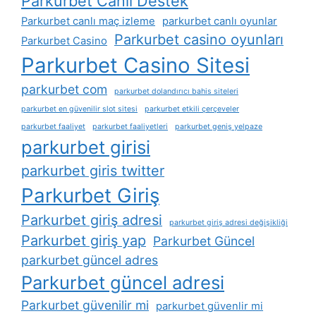
Parkurbet Canlı Destek
Parkurbet canlı maç izleme
parkurbet canlı oyunlar
Parkurbet casino oyunları
Parkurbet Casino
Parkurbet Casino Sitesi
parkurbet com
parkurbet dolandırıcı bahis siteleri
parkurbet en güvenilir slot sitesi
parkurbet etkili çerçeveler
parkurbet faaliyet
parkurbet faaliyetleri
parkurbet geniş yelpaze
parkurbet girisi
parkurbet giris twitter
Parkurbet Giriş
Parkurbet giriş adresi
parkurbet giriş adresi değişikliği
Parkurbet giriş yap
Parkurbet Güncel
parkurbet güncel adres
Parkurbet güncel adresi
Parkurbet güvenilir mi
parkurbet güvenlir mi