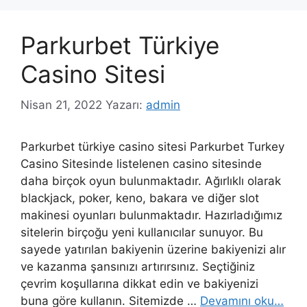
Parkurbet Türkiye
Casino Sitesi
Nisan 21, 2022
Yazarı:
admin
Parkurbet türkiye casino sitesi Parkurbet Turkey
Casino Sitesinde listelenen casino sitesinde
daha birçok oyun bulunmaktadır. Ağırlıklı olarak
blackjack, poker, keno, bakara ve diğer slot
makinesi oyunları bulunmaktadır. Hazırladığımız
sitelerin birçoğu yeni kullanıcılar sunuyor. Bu
sayede yatırılan bakiyenin üzerine bakiyenizi alır
ve kazanma şansınızı artırırsınız. Seçtiğiniz
çevrim koşullarına dikkat edin ve bakiyenizi
buna göre kullanın. Sitemizde …
Devamını oku…