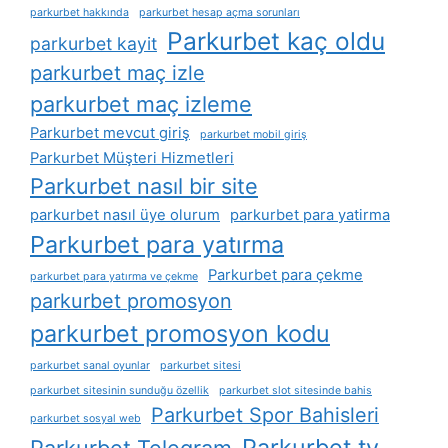
parkurbet hakkında
parkurbet hesap açma sorunları
Parkurbet kaç oldu
parkurbet kayit
parkurbet maç izle
parkurbet maç izleme
Parkurbet mevcut giriş
parkurbet mobil giriş
Parkurbet Müşteri Hizmetleri
Parkurbet nasıl bir site
parkurbet nasıl üye olurum
parkurbet para yatirma
Parkurbet para yatırma
Parkurbet para çekme
parkurbet para yatırma ve çekme
parkurbet promosyon
parkurbet promosyon kodu
parkurbet sanal oyunlar
parkurbet sitesi
parkurbet sitesinin sunduğu özellik
parkurbet slot sitesinde bahis
Parkurbet Spor Bahisleri
parkurbet sosyal web
Parkurbet tv