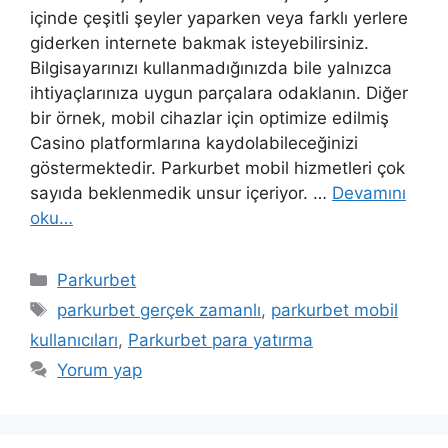
içinde çeşitli şeyler yaparken veya farklı yerlere
giderken internete bakmak isteyebilirsiniz.
Bilgisayarınızı kullanmadığınızda bile yalnızca
ihtiyaçlarınıza uygun parçalara odaklanın. Diğer
bir örnek, mobil cihazlar için optimize edilmiş
Casino platformlarına kaydolabileceğinizi
göstermektedir. Parkurbet mobil hizmetleri çok
sayıda beklenmedik unsur içeriyor. …
Devamını
oku…
Kategoriler
Parkurbet
Etiketler
parkurbet gerçek zamanlı
,
parkurbet mobil
kullanıcıları
,
Parkurbet para yatırma
Yorum yap