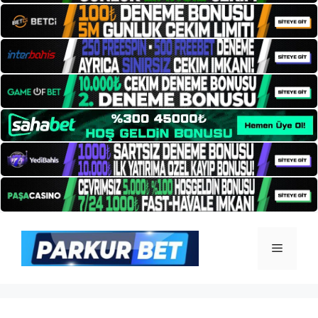
İçeriğe
atla
Menü