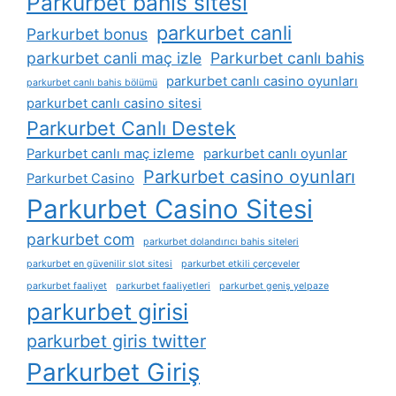
Parkurbet bahis sitesi
parkurbet canli
Parkurbet bonus
parkurbet canli maç izle
Parkurbet canlı bahis
parkurbet canlı casino oyunları
parkurbet canlı bahis bölümü
parkurbet canlı casino sitesi
Parkurbet Canlı Destek
Parkurbet canlı maç izleme
parkurbet canlı oyunlar
Parkurbet casino oyunları
Parkurbet Casino
Parkurbet Casino Sitesi
parkurbet com
parkurbet dolandırıcı bahis siteleri
parkurbet en güvenilir slot sitesi
parkurbet etkili çerçeveler
parkurbet faaliyet
parkurbet faaliyetleri
parkurbet geniş yelpaze
parkurbet girisi
parkurbet giris twitter
Parkurbet Giriş