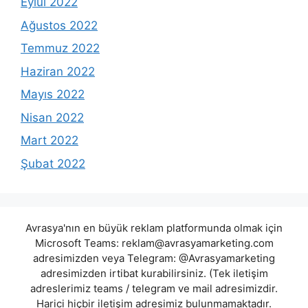
Eylül 2022
Ağustos 2022
Temmuz 2022
Haziran 2022
Mayıs 2022
Nisan 2022
Mart 2022
Şubat 2022
Avrasya'nın en büyük reklam platformunda olmak için
Microsoft Teams:
reklam@avrasyamarketing.com
adresimizden veya Telegram: @Avrasyamarketing
adresimizden irtibat kurabilirsiniz. (Tek iletişim
adreslerimiz teams / telegram ve mail adresimizdir.
Harici hiçbir iletişim adresimiz bulunmamaktadır.