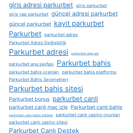
giris adresi parkurbet
giris parkurbet
güncel adresi parkurbet
giris yap parkurbet
kayit parkurbet
güncel parkurbet
Parkurbet
parkurbet adres
Parkurbet Adres Değişikliği
Parkurbet adresi
parkurbet alan adı
Parkurbet bahis
parkurbet ana sayfası
parkurbet bahis oranları
parkurbet bahis platformu
Parkurbet Bahis Seçenekleri
Parkurbet bahis sitesi
parkurbet canli
Parkurbet bonus
parkurbet canli maç izle
Parkurbet canlı bahis
parkurbet canlı casino oyunları
parkurbet canlı bahis bölümü
parkurbet canlı casino sitesi
Parkurbet Canlı Destek