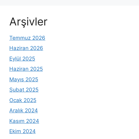
Arşivler
Temmuz 2026
Haziran 2026
Eylül 2025
Haziran 2025
Mayıs 2025
Şubat 2025
Ocak 2025
Aralık 2024
Kasım 2024
Ekim 2024