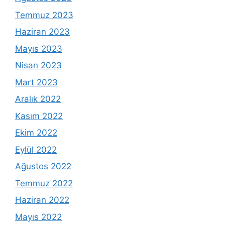
Temmuz 2023
Haziran 2023
Mayıs 2023
Nisan 2023
Mart 2023
Aralık 2022
Kasım 2022
Ekim 2022
Eylül 2022
Ağustos 2022
Temmuz 2022
Haziran 2022
Mayıs 2022