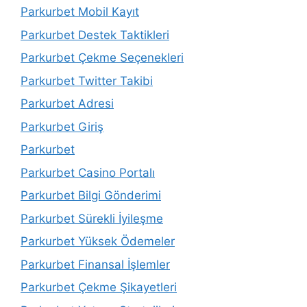
Parkurbet Mobil Kayıt
Parkurbet Destek Taktikleri
Parkurbet Çekme Seçenekleri
Parkurbet Twitter Takibi
Parkurbet Adresi
Parkurbet Giriş
Parkurbet
Parkurbet Casino Portalı
Parkurbet Bilgi Gönderimi
Parkurbet Sürekli İyileşme
Parkurbet Yüksek Ödemeler
Parkurbet Finansal İşlemler
Parkurbet Çekme Şikayetleri