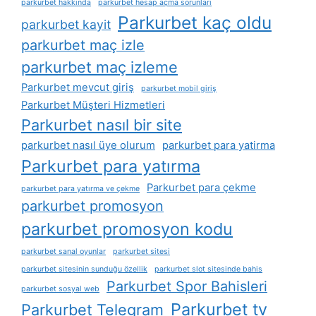
parkurbet hakkında
parkurbet hesap açma sorunları
Parkurbet kaç oldu
parkurbet kayit
parkurbet maç izle
parkurbet maç izleme
Parkurbet mevcut giriş
parkurbet mobil giriş
Parkurbet Müşteri Hizmetleri
Parkurbet nasıl bir site
parkurbet nasıl üye olurum
parkurbet para yatirma
Parkurbet para yatırma
Parkurbet para çekme
parkurbet para yatırma ve çekme
parkurbet promosyon
parkurbet promosyon kodu
parkurbet sanal oyunlar
parkurbet sitesi
parkurbet sitesinin sunduğu özellik
parkurbet slot sitesinde bahis
Parkurbet Spor Bahisleri
parkurbet sosyal web
Parkurbet tv
Parkurbet Telegram