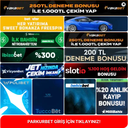
×
PARKURBET GİRİŞ İÇİN TIKLAYINIZ!