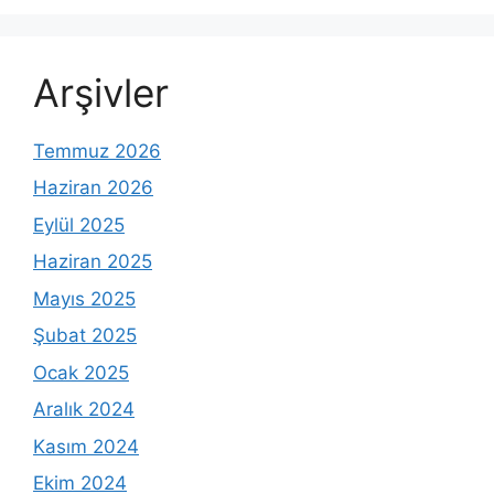
Arşivler
Temmuz 2026
Haziran 2026
Eylül 2025
Haziran 2025
Mayıs 2025
Şubat 2025
Ocak 2025
Aralık 2024
Kasım 2024
Ekim 2024