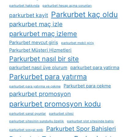
parkurbet hakkında
parkurbet hesap açma sorunları
Parkurbet kaç oldu
parkurbet kayit
parkurbet maç izle
parkurbet maç izleme
Parkurbet mevcut giriş
parkurbet mobil giriş
Parkurbet Müşteri Hizmetleri
Parkurbet nasıl bir site
parkurbet nasıl üye olurum
parkurbet para yatirma
Parkurbet para yatırma
Parkurbet para çekme
parkurbet para yatırma ve çekme
parkurbet promosyon
parkurbet promosyon kodu
parkurbet sanal oyunlar
parkurbet sitesi
parkurbet sitesinin sunduğu özellik
parkurbet slot sitesinde bahis
Parkurbet Spor Bahisleri
parkurbet sosyal web