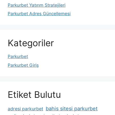
Parkurbet Yatırım Stratejileri
Parkurbet Adres Güncellemesi
Kategoriler
Parkurbet
Parkurbet Giriş
Etiket Bulutu
bahis sitesi parkurbet
adresi parkurbet