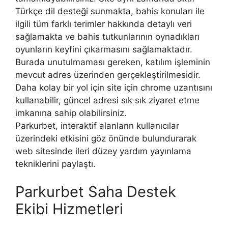
Türkçe dil desteği sunmakta, bahis konuları ile
ilgili tüm farklı terimler hakkında detaylı veri
sağlamakta ve bahis tutkunlarının oynadıkları
oyunların keyfini çıkarmasını sağlamaktadır.
Burada unutulmaması gereken, katılım işleminin
mevcut adres üzerinden gerçekleştirilmesidir.
Daha kolay bir yol için site için chrome uzantısını
kullanabilir, güncel adresi sık sık ziyaret etme
imkanına sahip olabilirsiniz.
Parkurbet, interaktif alanların kullanıcılar
üzerindeki etkisini göz önünde bulundurarak
web sitesinde ileri düzey yardım yayınlama
tekniklerini paylaştı.
Parkurbet Saha Destek
Ekibi Hizmetleri