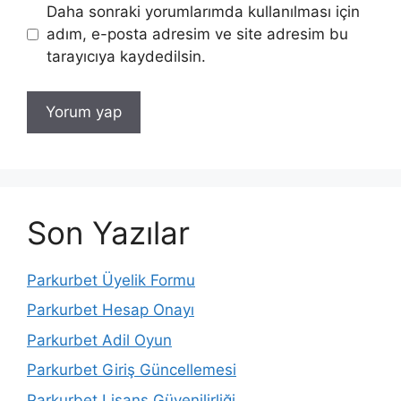
Daha sonraki yorumlarımda kullanılması için
adım, e-posta adresim ve site adresim bu
tarayıcıya kaydedilsin.
Son Yazılar
Parkurbet Üyelik Formu
Parkurbet Hesap Onayı
Parkurbet Adil Oyun
Parkurbet Giriş Güncellemesi
Parkurbet Lisans Güvenilirliği