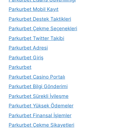
Parkurbet Mobil Kayıt
Parkurbet Destek Taktikleri
Parkurbet Çekme Seçenekleri
Parkurbet Twitter Takibi
Parkurbet Adresi
Parkurbet Giriş
Parkurbet
Parkurbet Casino Portalı
Parkurbet Bilgi Gönderimi
Parkurbet Sürekli İyileşme
Parkurbet Yüksek Ödemeler
Parkurbet Finansal İşlemler
Parkurbet Çekme Şikayetleri