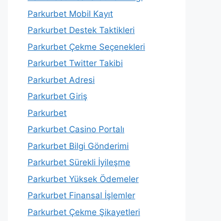
Parkurbet Mobil Kayıt
Parkurbet Destek Taktikleri
Parkurbet Çekme Seçenekleri
Parkurbet Twitter Takibi
Parkurbet Adresi
Parkurbet Giriş
Parkurbet
Parkurbet Casino Portalı
Parkurbet Bilgi Gönderimi
Parkurbet Sürekli İyileşme
Parkurbet Yüksek Ödemeler
Parkurbet Finansal İşlemler
Parkurbet Çekme Şikayetleri