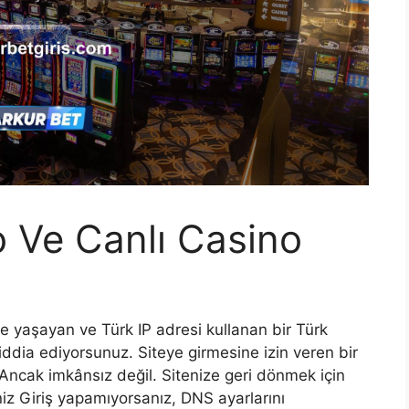
 Ve Canlı Casino
e yaşayan ve Türk IP adresi kullanan bir Türk
iddia ediyorsunuz. Siteye girmesine izin veren bir
i. Ancak imkânsız değil. Sitenize geri dönmek için
iniz Giriş yapamıyorsanız, DNS ayarlarını