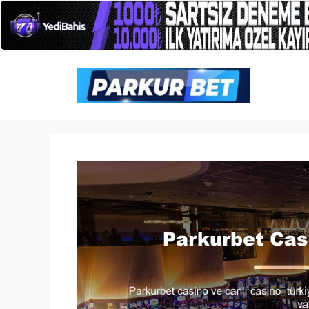
İçeriğe
atla