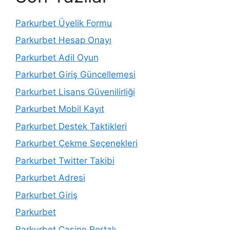
Parkurbet Üyelik Formu
Parkurbet Hesap Onayı
Parkurbet Adil Oyun
Parkurbet Giriş Güncellemesi
Parkurbet Lisans Güvenilirliği
Parkurbet Mobil Kayıt
Parkurbet Destek Taktikleri
Parkurbet Çekme Seçenekleri
Parkurbet Twitter Takibi
Parkurbet Adresi
Parkurbet Giriş
Parkurbet
Parkurbet Casino Portalı