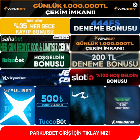
×
PARKURBET GİRİŞ İÇİN TIKLAYINIZ!