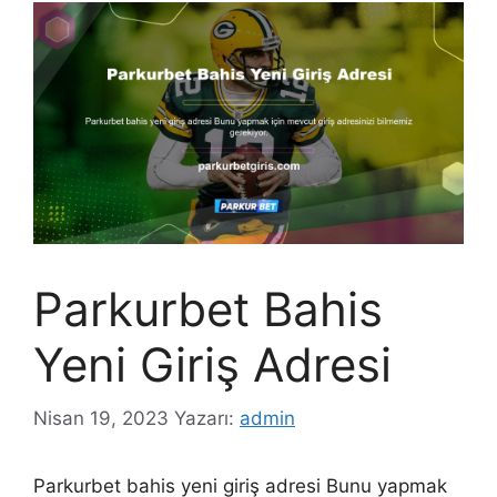
Parkurbet Bahis
Yeni Giriş Adresi
Nisan 19, 2023
Yazarı:
admin
Parkurbet bahis yeni giriş adresi Bunu yapmak