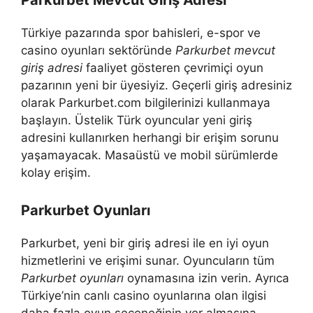
Parkurbet Mevcut Giriş Adresi
Türkiye pazarında spor bahisleri, e-spor ve
casino oyunları sektöründe
Parkurbet mevcut
giriş adresi
faaliyet gösteren çevrimiçi oyun
pazarının yeni bir üyesiyiz. Geçerli giriş adresiniz
olarak Parkurbet.com bilgilerinizi kullanmaya
başlayın. Üstelik Türk oyuncular yeni giriş
adresini kullanırken herhangi bir erişim sorunu
yaşamayacak. Masaüstü ve mobil sürümlerde
kolay erişim.
Parkurbet Oyunları
Parkurbet, yeni bir giriş adresi ile en iyi oyun
hizmetlerini ve erişimi sunar. Oyuncuların tüm
Parkurbet oyunları
oynamasına izin verin. Ayrıca
Türkiye’nin canlı casino oyunlarına olan ilgisi
daha fazla oyun seçeneğinin yer almasına