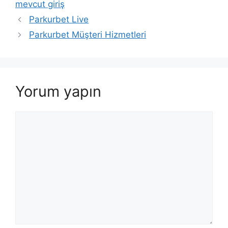
mevcut giriş
Yazı
Parkurbet Live
dolaşımı
Parkurbet Müşteri Hizmetleri
Yorum yapın
Yorum