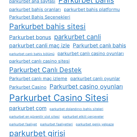
parkurbet ana sayfası
parkurbet bahis oranları
parkurbet bahis platformu
Parkurbet Bahis Seçenekleri
Parkurbet bahis sitesi
parkurbet canli
Parkurbet bonus
parkurbet canli maç izle
Parkurbet canlı bahis
parkurbet canlı casino oyunları
parkurbet canlı bahis bölümü
parkurbet canlı casino sitesi
Parkurbet Canlı Destek
Parkurbet canlı maç izleme
parkurbet canlı oyunlar
Parkurbet casino oyunları
Parkurbet Casino
Parkurbet Casino Sitesi
parkurbet com
parkurbet dolandırıcı bahis siteleri
parkurbet en güvenilir slot sitesi
parkurbet etkili çerçeveler
parkurbet faaliyet
parkurbet faaliyetleri
parkurbet geniş yelpaze
parkurbet girisi