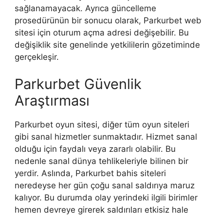
sağlanamayacak. Ayrıca güncelleme
prosedürünün bir sonucu olarak, Parkurbet web
sitesi için oturum açma adresi değişebilir. Bu
değişiklik site genelinde yetkililerin gözetiminde
gerçekleşir.
Parkurbet Güvenlik
Araştırması
Parkurbet oyun sitesi, diğer tüm oyun siteleri
gibi sanal hizmetler sunmaktadır. Hizmet sanal
olduğu için faydalı veya zararlı olabilir. Bu
nedenle sanal dünya tehlikeleriyle bilinen bir
yerdir. Aslında, Parkurbet bahis siteleri
neredeyse her gün çoğu sanal saldırıya maruz
kalıyor. Bu durumda olay yerindeki ilgili birimler
hemen devreye girerek saldırıları etkisiz hale