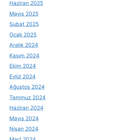
Haziran 2025
Mayıs 2025
Şubat 2025
Ocak 2025
Aralık 2024
Kasım 2024
Ekim 2024
Eylül 2024
Ağustos 2024
Temmuz 2024
Haziran 2024
Mayıs 2024
Nisan 2024
Mart 2024