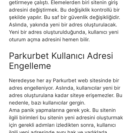
getirmeye çalıştı. Elemelerden biri sitenin giriş
adresini değiştirmek. Bu değişiklik kontrollü bir
şekilde yapılır. Bu saf bir güvenlik değişikliğidir.
Aslında, yakında yeni bir adres oluşturulacak.
Yeni bir adres oluşturulduğunda, kullanıcı yeni
oturum açma adresini hemen bilir.
Parkurbet Kullanıcı Adresi
Engelleme
Neredeyse her ay Parkurbet web sitesinde bir
adres engelleniyor. Aslında, kullanıcılar yeni bir
adres oluşturulana kadar siteye erişemezler. Bu
nedenle, bazı kullanıcılar gergin.
Ama panik yapmalarına gerek yok. Bu sitenin
ilgili birimleri bu sitenin yeni adresini oluşturmak
için gerekli adımları izledikten sonra, kullanıcı
ilgili yeni adresinde aynı hak ve varlıklarla