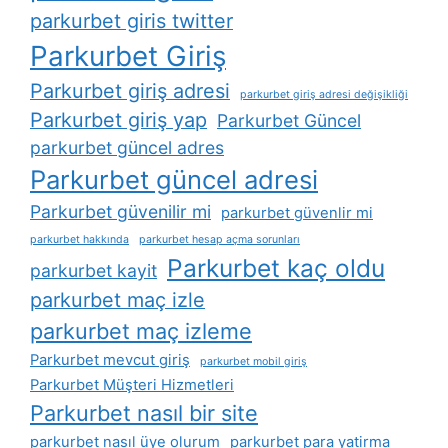
parkurbet giris twitter
Parkurbet Giriş
Parkurbet giriş adresi
parkurbet giriş adresi değişikliği
Parkurbet giriş yap
Parkurbet Güncel
parkurbet güncel adres
Parkurbet güncel adresi
Parkurbet güvenilir mi
parkurbet güvenlir mi
parkurbet hakkında
parkurbet hesap açma sorunları
Parkurbet kaç oldu
parkurbet kayit
parkurbet maç izle
parkurbet maç izleme
Parkurbet mevcut giriş
parkurbet mobil giriş
Parkurbet Müşteri Hizmetleri
Parkurbet nasıl bir site
parkurbet nasıl üye olurum
parkurbet para yatirma