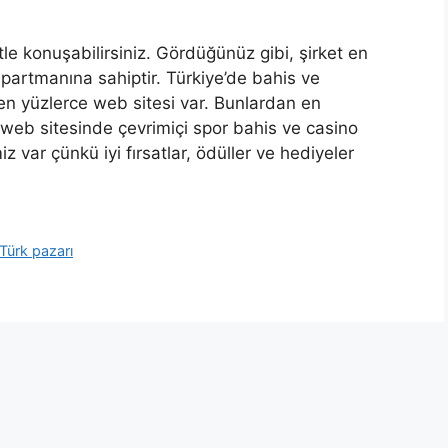
tle konuşabilirsiniz. Gördüğünüz gibi, şirket en
partmanına sahiptir. Türkiye’de bahis ve
en yüzlerce web sitesi var. Bunlardan en
 web sitesinde çevrimiçi spor bahis ve casino
z var çünkü iyi fırsatlar, ödüller ve hediyeler
Türk pazarı