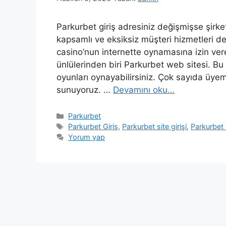
Parkurbet giriş adresiniz değişmişse şirke
kapsamlı ve eksiksiz müşteri hizmetleri de
casino’nun internette oynamasına izin ver
ünlülerinden biri Parkurbet web sitesi. Bu
oyunları oynayabilirsiniz. Çok sayıda üyemi
sunuyoruz. …
Devamını oku…
Kategoriler
Parkurbet
Etiketler
Parkurbet Giriş
,
Parkurbet site girişi
,
Parkurbet 
Yorum yap