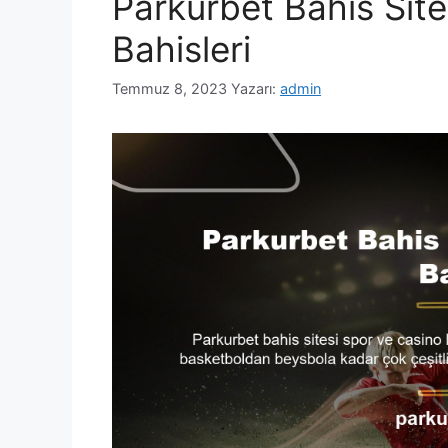
Parkurbet Bahis Sit
Bahisleri
Temmuz 8, 2023
Yazarı:
admin