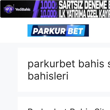
İçeriğe
atla
parkurbet bahis s
bahisleri