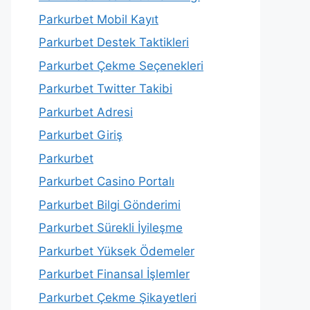
Parkurbet Mobil Kayıt
Parkurbet Destek Taktikleri
Parkurbet Çekme Seçenekleri
Parkurbet Twitter Takibi
Parkurbet Adresi
Parkurbet Giriş
Parkurbet
Parkurbet Casino Portalı
Parkurbet Bilgi Gönderimi
Parkurbet Sürekli İyileşme
Parkurbet Yüksek Ödemeler
Parkurbet Finansal İşlemler
Parkurbet Çekme Şikayetleri