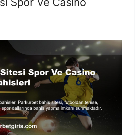
esi Spor Ve Casino