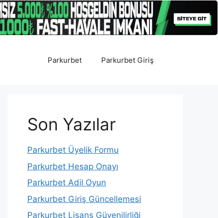
Parkurbet
Parkurbet Giriş
Son Yazılar
Parkurbet Üyelik Formu
Parkurbet Hesap Onayı
Parkurbet Adil Oyun
Parkurbet Giriş Güncellemesi
Parkurbet Lisans Güvenilirliği