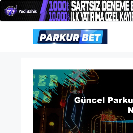
İçeriğe
atla