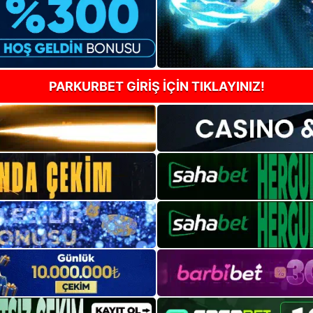
PARKURBET GİRİŞ İÇİN TIKLAYINIZ!