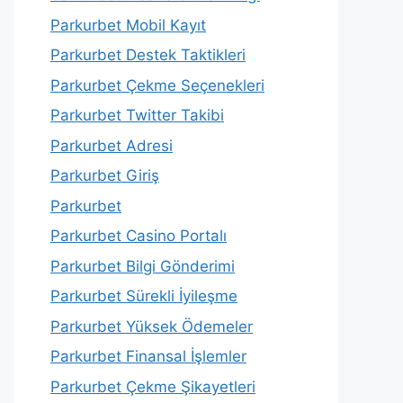
Parkurbet Mobil Kayıt
Parkurbet Destek Taktikleri
Parkurbet Çekme Seçenekleri
Parkurbet Twitter Takibi
Parkurbet Adresi
Parkurbet Giriş
Parkurbet
Parkurbet Casino Portalı
Parkurbet Bilgi Gönderimi
Parkurbet Sürekli İyileşme
Parkurbet Yüksek Ödemeler
Parkurbet Finansal İşlemler
Parkurbet Çekme Şikayetleri